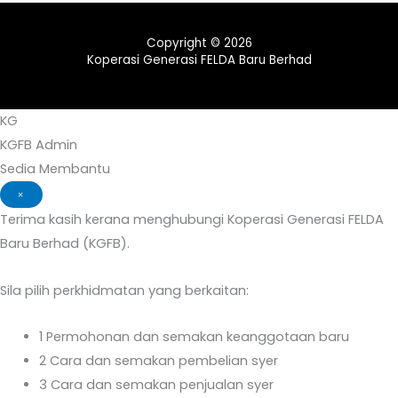
Copyright © 2026
Koperasi Generasi FELDA Baru Berhad
KG
KGFB Admin
Sedia Membantu
×
Terima kasih kerana menghubungi Koperasi Generasi FELDA
Baru Berhad (KGFB).
Sila pilih perkhidmatan yang berkaitan:
1
Permohonan dan semakan keanggotaan baru
2
Cara dan semakan pembelian syer
3
Cara dan semakan penjualan syer